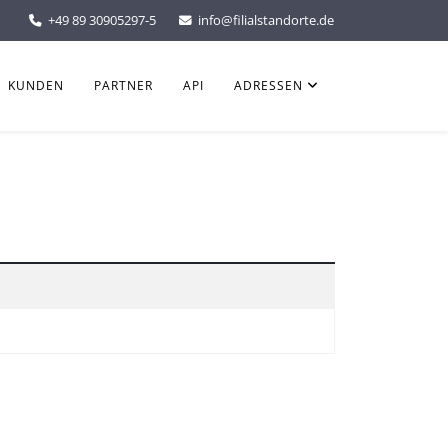
+49 89 30905297-5
info@filialstandorte.de
KUNDEN
PARTNER
API
ADRESSEN