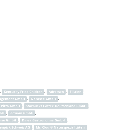
,
,
,
,
Kentucky Fried Chicken
Adressen
Filialen
,
,
agement GmbH
Nordsee GmbH
,
,
o Pizza GmbH
Starbucks Coffee Deutschland GmbH
,
,
mbH
acxiom GmbH
,
,
hise GmbH
Dinea Gastronomie GmbH
,
,
enpick Schweiz AG
Mr. Clou ® Naturspezialitäten