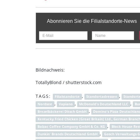
Abonnieren Sie die Filialstandorte-News
Bildnachweis:
TotallyBlond / shutterstock.com
TAGS:
,
,
Filialstandorte
Standortadressen
Standort
,
,
,
Nordsee
Vapiano
McDonald's Deutschland LLC
Bu
,
Brezelbäckerei Ditsch GmbH
Domino's Pizza Deutschla
Kentucky Fried Chicken (Great Britain) Ltd., German Branc
,
Balzac Coffee Company GmbH & Co. KG
Block House Res
,
Dunkin' Brands Deutschland GmbH
Gosch Verwaltungs 