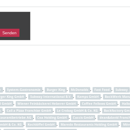
,
,
,
,
,
e
System-Gastronomie
Burger King
McDonalds
Fast Food
Subway
,
,
,
rger King GmbH
Subway International B.V.
Kamps GmbH
BackWerk Man
,
,
,
nd GmbH
Wiener Feinbäckerei Heberer GmbH
Coffee Fellows GmbH
Hall
,
,
,
h
Call a Pizza Franchise GmbH
Le Crobag GmbH & Co. KG
Backfactory G
,
,
,
taurantbetriebe AG
Coa Holding GmbH
Cuccis GmbH
dean&david Franc
,
,
,
GmbH & Co. KG
Kochlöffel GmbH
Maredo Restaurants Holding GmbH
Möv