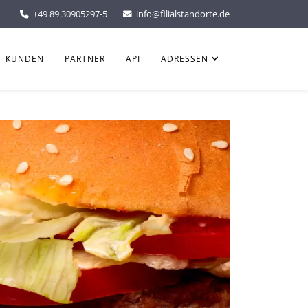
+49 89 30905297-5
info@filialstandorte.de
KUNDEN
PARTNER
API
ADRESSEN