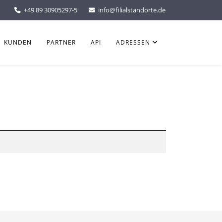
+49 89 30905297-5
info@filialstandorte.de
KUNDEN
PARTNER
API
ADRESSEN