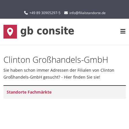
Sprache auswählen
+49 89 30905297-5
info@filialstandorte.de
Clinton Großhandels-GmbH
Sie haben schon immer Adressen der Filialen von Clinton
Großhandels-GmbH gesucht? - Hier finden Sie sie!
Titel
Standorte Fachmärkte