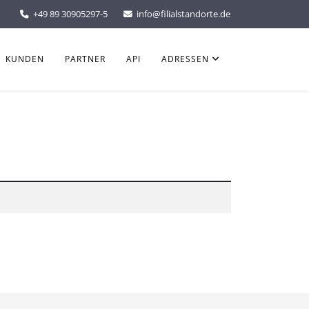
+49 89 30905297-5
info@filialstandorte.de
KUNDEN
PARTNER
API
ADRESSEN