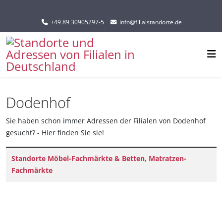
Sprache auswählen
+49 89 30905297-5
info@filialstandorte.de
Dodenhof
Sie haben schon immer Adressen der Filialen von Dodenhof
gesucht? - Hier finden Sie sie!
Titel
Standorte Möbel-Fachmärkte & Betten, Matratzen-
Fachmärkte