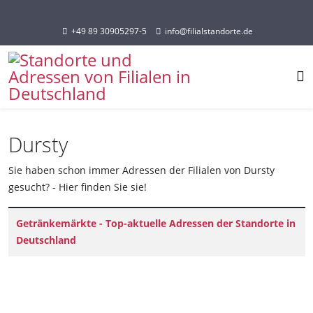
Sprache auswählen
+49 89 30905297-5
info@filialstandorte.de
Dursty
Sie haben schon immer Adressen der Filialen von Dursty
gesucht? - Hier finden Sie sie!
Titel
Getränkemärkte - Top-aktuelle Adressen der Standorte in
Deutschland