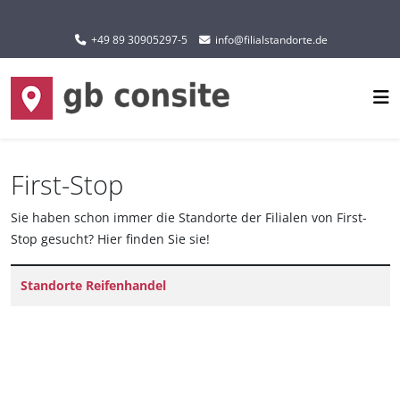
Sprache auswählen
+49 89 30905297-5
info@filialstandorte.de
First-Stop
Sie haben schon immer die Standorte der Filialen von First-
Stop gesucht? Hier finden Sie sie!
Titel
Standorte Reifenhandel