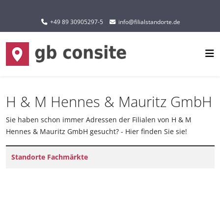
Sprache auswählen
+49 89 30905297-5
info@filialstandorte.de
H & M Hennes & Mauritz GmbH
Sie haben schon immer Adressen der Filialen von H & M
Hennes & Mauritz GmbH gesucht? - Hier finden Sie sie!
Titel
Standorte Fachmärkte