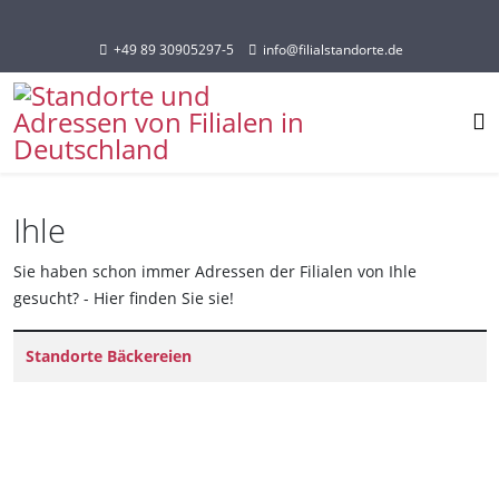
Sprache auswählen
+49 89 30905297-5
info@filialstandorte.de
Ihle
Sie haben schon immer Adressen der Filialen von Ihle
gesucht? - Hier finden Sie sie!
Titel
Standorte Bäckereien