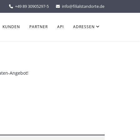
+49 89 30905297-5
info@filialstandorte.de
KUNDEN
PARTNER
API
ADRESSEN
Daten-Angebot!