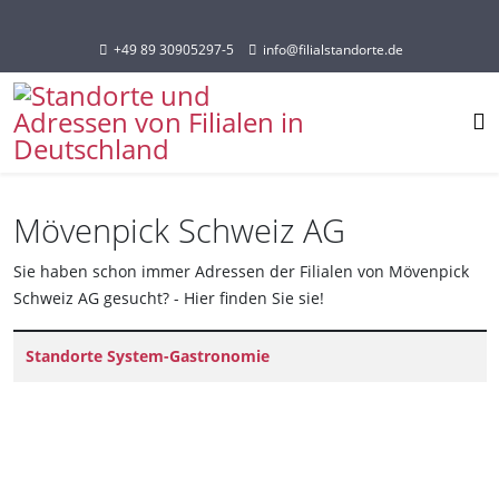
Sprache auswählen
+49 89 30905297-5
info@filialstandorte.de
Mövenpick Schweiz AG
Sie haben schon immer Adressen der Filialen von Mövenpick
Schweiz AG gesucht? - Hier finden Sie sie!
Titel
Standorte System-Gastronomie