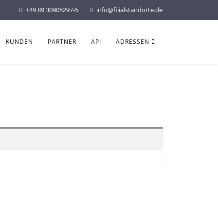
+49 89 30905297-5
info@filialstandorte.de
KUNDEN
PARTNER
API
ADRESSEN