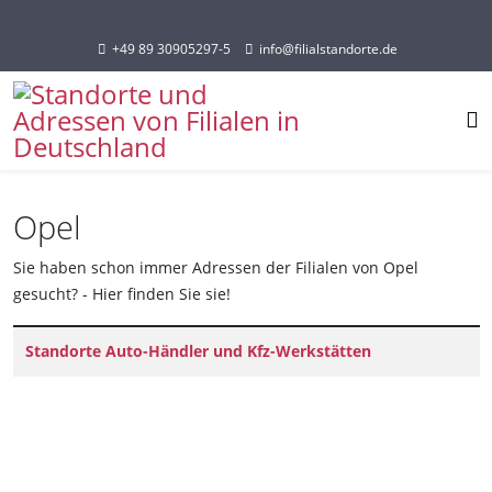
Sprache auswählen
+49 89 30905297-5
info@filialstandorte.de
Opel
Sie haben schon immer Adressen der Filialen von Opel
gesucht? - Hier finden Sie sie!
Titel
Standorte Auto-Händler und Kfz-Werkstätten