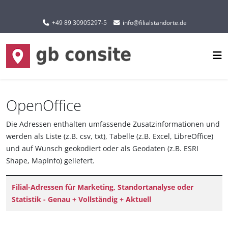
Sprache auswählen
+49 89 30905297-5
info@filialstandorte.de
OpenOffice
Die Adressen enthalten umfassende Zusatzinformationen und
werden als Liste (z.B. csv, txt), Tabelle (z.B. Excel, LibreOffice)
und auf Wunsch geokodiert oder als Geodaten (z.B. ESRI
Shape, MapInfo) geliefert.
Titel
Filial-Adressen für Marketing, Standortanalyse oder
Statistik - Genau + Vollständig + Aktuell