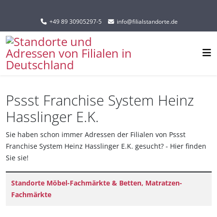
Sprache auswählen
+49 89 30905297-5
info@filialstandorte.de
Pssst Franchise System Heinz
Hasslinger E.K.
Sie haben schon immer Adressen der Filialen von Pssst
Franchise System Heinz Hasslinger E.K. gesucht? - Hier finden
Sie sie!
Titel
Standorte Möbel-Fachmärkte & Betten, Matratzen-
Fachmärkte