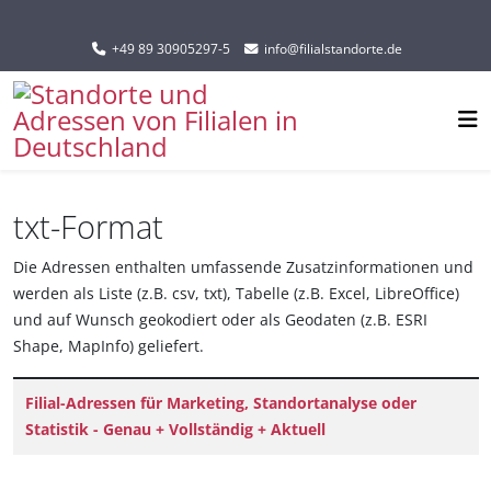
Sprache auswählen
+49 89 30905297-5
info@filialstandorte.de
txt-Format
Die Adressen enthalten umfassende Zusatzinformationen und
werden als Liste (z.B. csv, txt), Tabelle (z.B. Excel, LibreOffice)
und auf Wunsch geokodiert oder als Geodaten (z.B. ESRI
Shape, MapInfo) geliefert.
Titel
Filial-Adressen für Marketing, Standortanalyse oder
Statistik - Genau + Vollständig + Aktuell